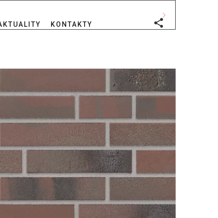
AKTUALITY
KONTAKTY
ihel, které jsou položeny vodorovně na maltový spoj
i nebo barevnými kombinacemi.
chopnost přidat vizuální zájem a designové prvky do
 aplikace. Nabízíme výběr pásků z cihel různých
í pásků, včetně hladkých, reliéfních nebo
m konkrétním potřebám a designovým preferencím.