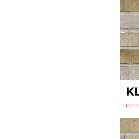
K
Podro