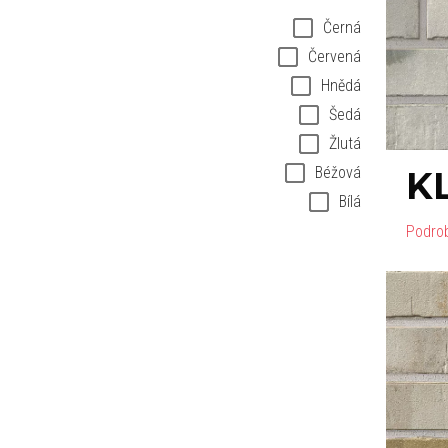
Černá
Červená
Hnědá
Šedá
Žlutá
Béžová
K
Bílá
Podro