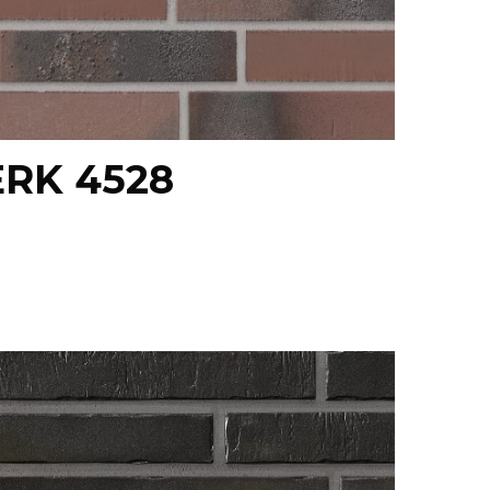
emu projektu.
e barev, velikostí, tvarů a povrchových úprav, čímž
 odolné vůči povětrnostním vlivům, snadno se udržují
 materiálu jednotlivých cihlových pásků. Dále zde
RK 4528
ktovat naši zákaznickou podporu, která vám