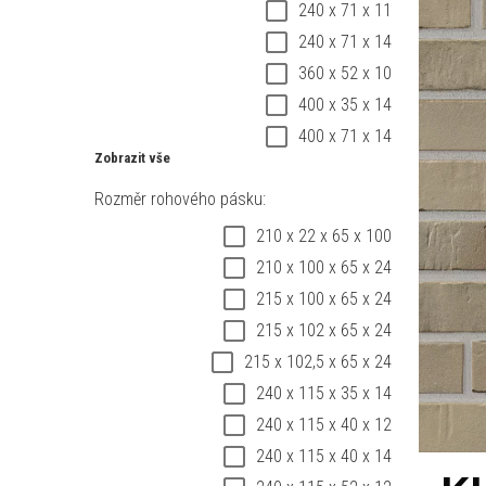
240 x 71 x 11
240 x 71 x 14
360 x 52 x 10
400 x 35 x 14
400 x 71 x 14
Zobrazit vše
Rozměr rohového pásku:
210 x 22 x 65 x 100
210 x 100 x 65 x 24
215 x 100 x 65 x 24
215 x 102 x 65 x 24
215 x 102,5 x 65 x 24
240 x 115 x 35 x 14
240 x 115 x 40 x 12
240 x 115 x 40 x 14