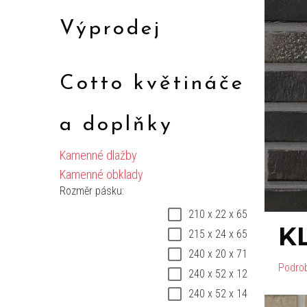
Výprodej
Cotto květináče
a doplňky
Kamenné dlažby
Kamenné obklady
Rozměr pásku:
210 x 22 x 65
K
215 x 24 x 65
240 x 20 x 71
Podro
240 x 52 x 12
240 x 52 x 14