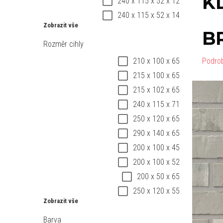
K
240 x 115 x 52 x 12
240 x 115 x 52 x 14
Zobrazit vše
B
Rozměr cihly
210 x 100 x 65
Podro
215 x 100 x 65
215 x 102 x 65
240 x 115 x 71
250 x 120 x 65
290 x 140 x 65
200 x 100 x 45
200 x 100 x 52
200 x 50 x 65
250 x 120 x 55
Zobrazit vše
Barva