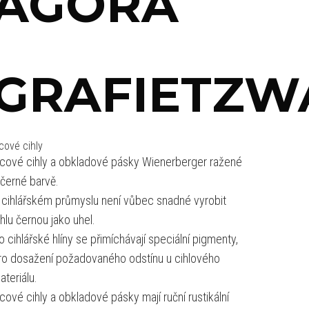
AGORA
GRAFIETZW
cové cihly
ícové cihly a obkladové pásky Wienerberger ražené
 černé barvě.
 cihlářském průmyslu není vůbec snadné vyrobit
ihlu černou jako uhel.
o cihlářské hlíny se přimíchávají speciální pigmenty,
ro dosažení požadovaného odstínu u cihlového
ateriálu.
ícové cihly a obkladové pásky mají ruční rustikální