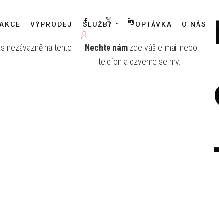
Facebook
X
LinkedIn
AKCE
VÝPRODEJ
SLUŽBY
POPTÁVKA
O NÁS
ás nezávazně na tento
Nechte nám
zde váš e-mail nebo
telefon a ozveme se my.