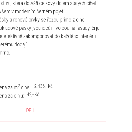
exturu, která dotváří celkový dojem starých cihel,
všem v moderním černém pojetí.
ásky a rohové prvky se řežou přímo z cihel.
bkladové pásky jsou ideální volbou na fasády, či je
ze efektivně zakomponovat do každého interiéru,
terému dodají
šmrnc.
2
2.436
,- Kč
ena za m
cihel:
42
,- Kč
ena za cihlu:
DPH