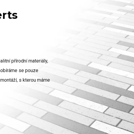
erts
litní přírodní materiály,
zaobíráme se pouze
ch montáží, s kterou máme