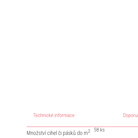
Technické informace
Doporu
58 ks
2
Množství cihel či pásků do m
: