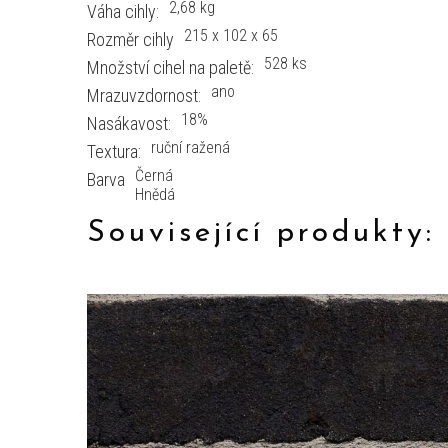
2,68 kg
Váha cihly:
215 x 102 x 65
Rozměr cihly
528 ks
Množství cihel na paletě:
ano
Mrazuvzdornost:
18%
Nasákavost:
ruční ražená
Textura:
Černá
Barva
Hnědá
Související produkty: