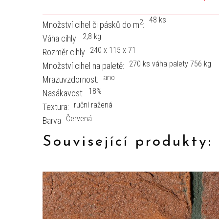
48 ks
2
Množství cihel či pásků do m
:
2,8 kg
Váha cihly:
240 x 115 x 71
Rozměr cihly
270 ks váha palety 756 kg
Množství cihel na paletě:
ano
Mrazuvzdornost:
18%
Nasákavost:
ruční ražená
Textura:
Červená
Barva
Související produkty: