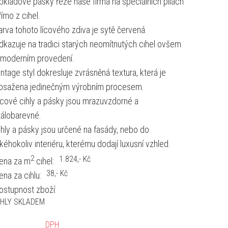
bkladové pásky řeže naše firma na speciálních pilách
římo z cihel.
arva tohoto lícového zdiva je sytě červená.
dkazuje na tradici starých neomítnutých cihel ovšem
 moderním provedení.
intage styl dokresluje zvrásněná textura, která je
osažena jedinečným výrobním procesem.
ícové cihly a pásky jsou mrazuvzdorné a
tálobarevné.
ihly a pásky jsou určené na fasády, nebo do
akéhokoliv interiéru, kterému dodají luxusní vzhled.
2
1.824
,- Kč
ena za m
cihel:
38
,- Kč
ena za cihlu:
ostupnost zboží:
IHLY SKLADEM
DPH