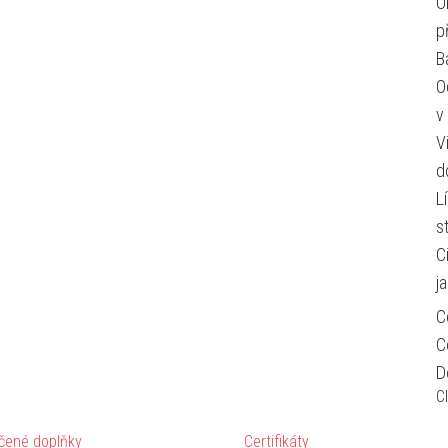
O
p
B
O
v
V
d
L
s
C
j
C
C
D
C
čené doplňky
Certifikáty