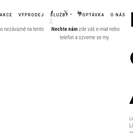
Facebook
X
LinkedIn
AKCE
VÝPRODEJ
SLUŽBY
POPTÁVKA
O NÁS
ás nezávazně na tento
Nechte nám
zde váš e-mail nebo
telefon a ozveme se my.
Lí
L