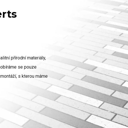
erts
litní přírodní materiály,
zaobíráme se pouze
ch montáží, s kterou máme