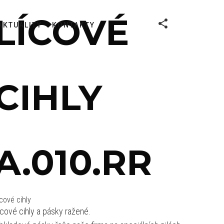
LÍCOVÉ
AKTUALITY
KONTAKTY
CIHLY
A.010.RR
cové cihly
ícové cihly a pásky ražené.