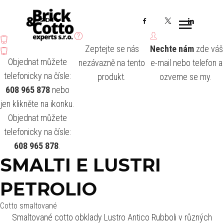
Facebook
X
LinkedI
SDÍLET
Zeptejte se nás
Nechte nám
zde váš
Objednat můžete
nezávazně na tento
e-mail nebo telefon a
telefonicky na čísle:
produkt.
ozveme se my.
608 965 878
nebo
jen klikněte na ikonku.
Objednat můžete
telefonicky na čísle:
608 965 878
.
SMALTI E LUSTRI
PETROLIO
Cotto smaltované
Smaltované cotto obklady Lustro Antico Rubboli v různých