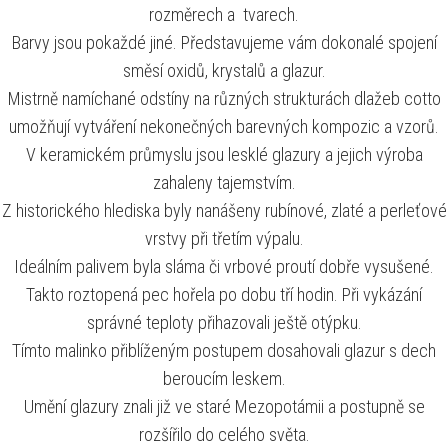
rozměrech a tvarech.
Barvy jsou pokaždé jiné. Představujeme vám dokonalé spojení
směsí oxidů, krystalů a glazur.
Mistrně namíchané odstíny na různých strukturách dlažeb cotto
umožňují vytváření nekonečných barevných kompozic a vzorů.
V keramickém průmyslu jsou lesklé glazury a jejich výroba
zahaleny tajemstvím.
Z historického hlediska byly nanášeny rubínové, zlaté a perleťové
vrstvy při třetím výpalu.
Ideálním palivem byla sláma či vrbové proutí dobře vysušené.
Takto roztopená pec hořela po dobu tří hodin. Při vykázání
správné teploty přihazovali ještě otýpku.
Tímto malinko přiblíženým postupem dosahovali glazur s dech
beroucím leskem.
Umění glazury znali již ve staré Mezopotámii a postupně se
rozšířilo do celého světa.