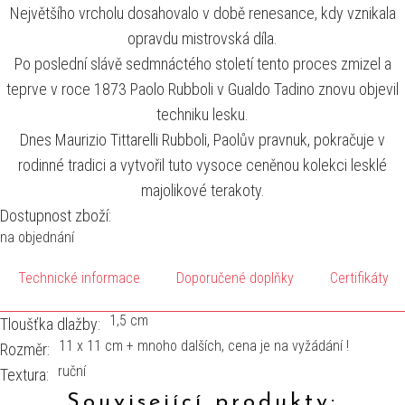
Největšího vrcholu dosahovalo v době renesance, kdy vznikala
opravdu mistrovská díla.
Po poslední slávě sedmnáctého století tento proces zmizel a
teprve v roce 1873 Paolo Rubboli v Gualdo Tadino znovu objevil
techniku ​​lesku.
Dnes Maurizio Tittarelli Rubboli, Paolův pravnuk, pokračuje v
rodinné tradici a vytvořil tuto vysoce ceněnou kolekci lesklé
majolikové terakoty.
Dostupnost zboží:
na objednání
Technické informace
Doporučené doplňky
Certifikáty
1,5 cm
Tloušťka dlažby:
11 x 11 cm + mnoho dalších, cena je na vyžádání !
Rozměr:
ruční
Textura:
Související produkty: