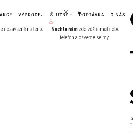
Facebook
X
LinkedIn
AKCE
VÝPRODEJ
SLUŽBY
POPTÁVKA
O NÁS
ás nezávazně na tento
Nechte nám
zde váš e-mail nebo
telefon a ozveme se my.
C
C