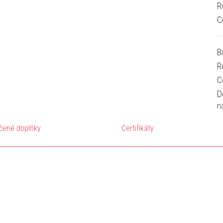
R
C
B
R
C
D
n
čené doplňky
Certifikáty