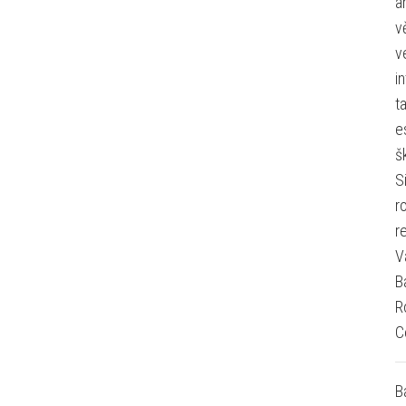
a
v
v
i
t
e
š
S
r
r
V
B
R
C
B