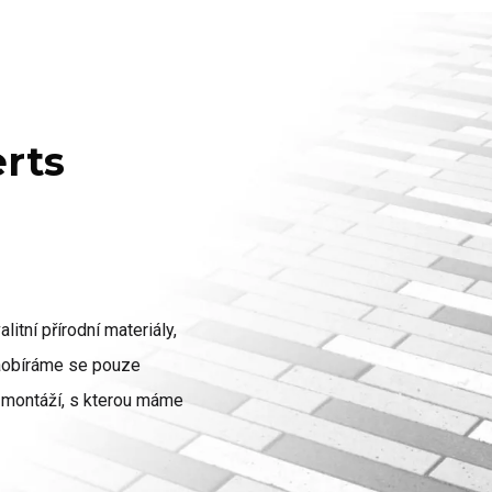
erts
litní přírodní materiály,
zaobíráme se pouze
ch montáží, s kterou máme