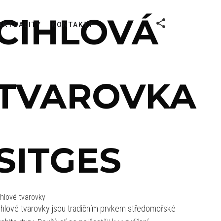
CIHLOVÁ
AKTUALITY
KONTAKTY
TVAROVKA
SITGES
ihlové tvarovky
ihlové tvarovky jsou tradičním prvkem středomořské