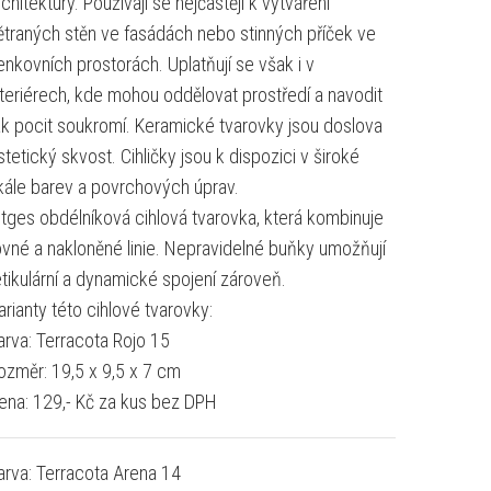
rchitektury. Používají se nejčastěji k vytváření
ětraných stěn ve fasádách nebo stinných příček ve
enkovních prostorách. Uplatňují se však i v
nteriérech, kde mohou oddělovat prostředí a navodit
ak pocit soukromí. Keramické tvarovky jsou doslova
stetický skvost. Cihličky jsou k dispozici v široké
kále barev a povrchových úprav.
itges obdélníková cihlová tvarovka, která kombinuje
ovné a nakloněné linie. Nepravidelné buňky umožňují
etikulární a dynamické spojení zároveň.
arianty této cihlové tvarovky:
arva: Terracota Rojo 15
ozměr: 19,5 x 9,5 x 7 cm
ena: 129,- Kč za kus bez DPH
arva: Terracota Arena 14