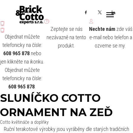
Facebook
X
LinkedI
SDÍLET
Zeptejte se nás
Nechte nám
zde váš
Objednat můžete
nezávazně na tento
e-mail nebo telefon a
telefonicky na čísle:
produkt.
ozveme se my.
608 965 878
nebo
jen klikněte na ikonku.
Objednat můžete
telefonicky na čísle:
608 965 878
.
SLUNÍČKO COTTO
ORNAMENT NA ZEĎ
Cotto květináče a doplňky
Ruční terakotové výrobky jsou vyráběny dle starých tradičních