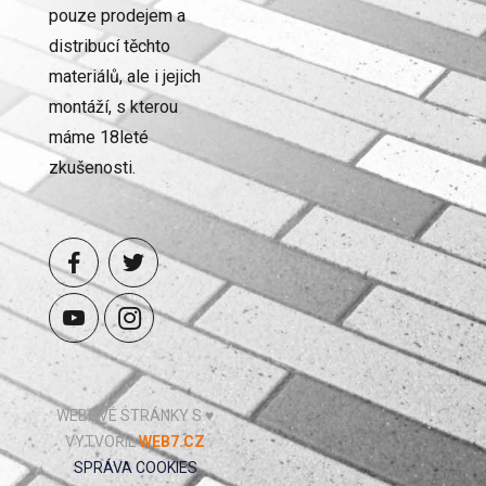
pouze prodejem a
distribucí těchto
materiálů, ale i jejich
montáží, s kterou
máme 18leté
zkušenosti.
WEBOVÉ STRÁNKY S ♥
VYTVOŘIL
WEB7.CZ
SPRÁVA COOKIES