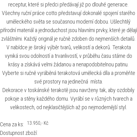
receptur, které si předci předávají již po dlouhé generace.
Všechny ruční práce cotto představují dokonalé spojení starého
uměleckého světa se současnou moderní dobou. Ušlechtilý
přírodní materiál a jednoduchost jsou hlavními prvky, které je dělají
zvláštními. Každý originál je ručně zdoben do nejmenších detailů.
V nabídce je široký výběr tvarů, velikostí a dekorů. Terakota
vyniká svou odolností a trvanlivostí, v průběhu času stárne do
krásy a získává velmi žádanou a nenapodobitelnou patinu.
Vyberte si ručně vyráběná terakotová umělecká díla a proměňte
své prostory na jedinečná místa.
Dekorace v toskánské terakotě jsou navrženy tak, aby ozdobily
pokoje a stěny každého domu. Vyrábí se v různých tvarech a
velikostech, od nejklasičtějších až po nejmodernější styl.
13.950
,- Kč
Cena za ks:
Dostupnost zboží: