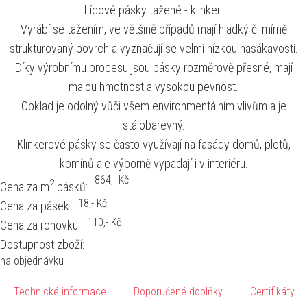
Lícové pásky tažené - klinker.
Vyrábí se tažením, ve většině případů mají hladký či mírně
strukturovaný povrch a vyznačují se velmi nízkou nasákavosti.
Díky výrobnímu procesu jsou pásky rozměrově přesné, mají
malou hmotnost a vysokou pevnost.
Obklad je odolný vůči všem environmentálním vlivům a je
stálobarevný.
Klinkerové pásky se často využívají na fasády domů, plotů,
komínů ale výborně vypadají i v interiéru.
864
,- Kč
2
Cena za m
pásků:
18
,- Kč
Cena za pásek:
110
,- Kč
Cena za rohovku:
Dostupnost zboží:
na objednávku
Technické informace
Doporučené doplňky
Certifikáty