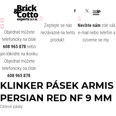
Facebook
X
LinkedI
SDÍLET
Zeptejte se nás
Nechte nám
zde váš
Objednat můžete
nezávazně na tento
e-mail nebo telefon a
telefonicky na čísle:
produkt.
ozveme se my.
608 965 878
nebo
jen klikněte na ikonku.
Objednat můžete
telefonicky na čísle:
608 965 878
.
KLINKER PÁSEK ARMIS
PERSIAN RED NF 9 MM
Cihlové pásky