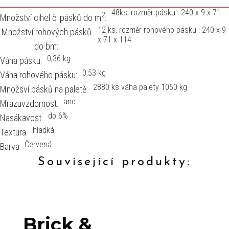
48ks, rozměr pásku : 240 x 9 x 71
2
Množství cihel či pásků do m
:
12 ks, rozměr rohového pásku : 240 x 9
Množství rohových pásků
x 71 x 114
do bm:
0,36 kg
Váha pásku:
0,53 kg
Váha rohového pásku:
2880 ks váha palety 1050 kg
Množsví pásků na paletě:
ano
Mrazuvzdornost:
do 6%
Nasákavost:
hladká
Textura:
Červená
Barva
Související produkty:
Brick &