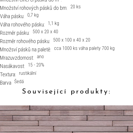
20 ks
Množství rohových pásků do bm:
0,7 kg
Váha pásku:
1,1 kg
Váha rohového pásku:
500 x 20 x 40
Rozměr pásku:
500 x 100 x 40 x 20
Rozměr rohového pásku:
cca 1000 ks váha palety 700 kg
Množsví pásků na paletě:
ano
Mrazuvzdornost:
15 - 20%
Nasákavost:
rustikální
Textura:
Šedá
Barva
Související produkty: