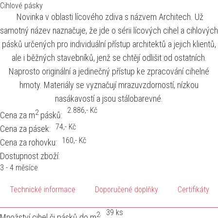
Cihlové pásky
Novinka v oblasti lícového zdiva s názvem Architech. Už
samotný název naznačuje, že jde o sérii lícových cihel a cihlových
pásků určených pro individuální přístup architektů a jejich klientů,
ale i běžných stavebníků, jenž se chtějí odlišit od ostatních.
Naprosto originální a jedinečný přístup ke zpracování cihelné
hmoty. Materiály se vyznačují mrazuvzdorností, nízkou
nasákavostí a jsou stálobarevné.
2.886
,- Kč
2
Cena za m
pásků:
74
,- Kč
Cena za pásek:
160
,- Kč
Cena za rohovku:
Dostupnost zboží:
3 - 4 měsíce
Technické informace
Doporučené doplňky
Certifikáty
39 ks
2
Množství cihel či pásků do m
: