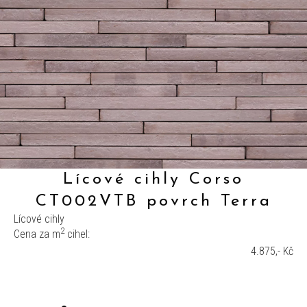
Lícové cihly Corso
CT002VTB povrch Terra
Lícové cihly
2
Cena za m
cihel:
4.875,- Kč