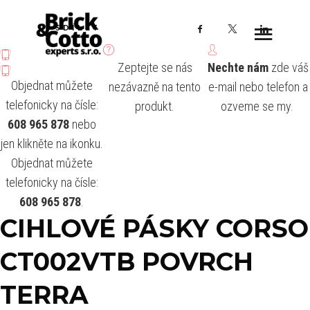
Facebook
X
LinkedI
SDÍLET
Zeptejte se nás
Nechte nám
zde váš
Objednat můžete
nezávazně na tento
e-mail nebo telefon a
telefonicky na čísle:
produkt.
ozveme se my.
608 965 878
nebo
jen klikněte na ikonku.
Objednat můžete
telefonicky na čísle:
608 965 878
.
CIHLOVÉ PÁSKY CORSO
CT002VTB POVRCH
TERRA