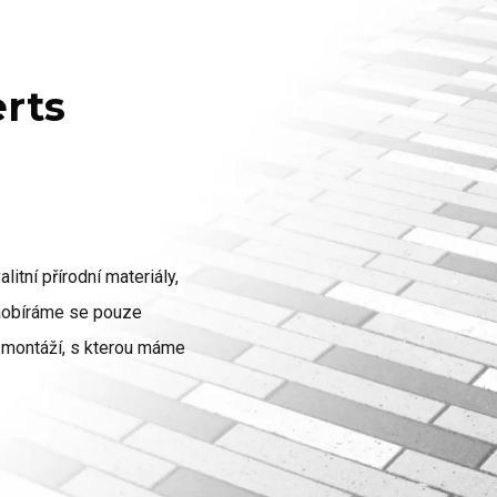
erts
litní přírodní materiály,
zaobíráme se pouze
ch montáží, s kterou máme