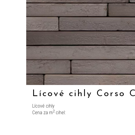
Lícové cihly Corso
Lícové cihly
2
Cena za m
cihel: