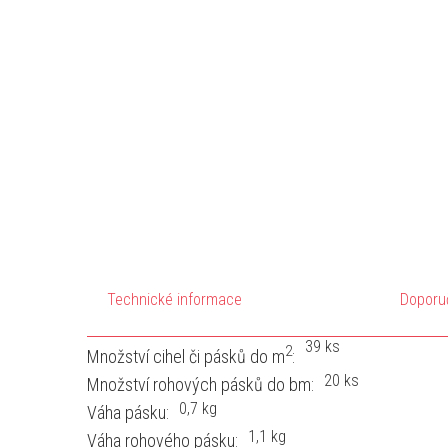
Technické informace
Doporu
39 ks
2
Množství cihel či pásků do m
:
20 ks
Množství rohových pásků do bm:
0,7 kg
Váha pásku:
1,1 kg
Váha rohového pásku: