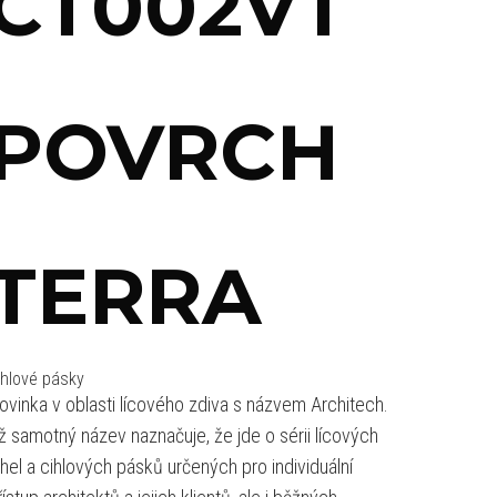
CT002VT
POVRCH
TERRA
ihlové pásky
ovinka v oblasti lícového zdiva s názvem Architech.
ž samotný název naznačuje, že jde o sérii lícových
ihel a cihlových pásků určených pro individuální