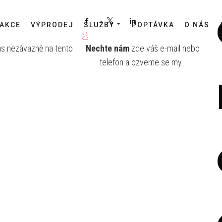
Facebook
X
LinkedIn
AKCE
VÝPRODEJ
SLUŽBY
POPTÁVKA
O NÁS
ás nezávazně na tento
Nechte nám
zde váš e-mail nebo
telefon a ozveme se my.