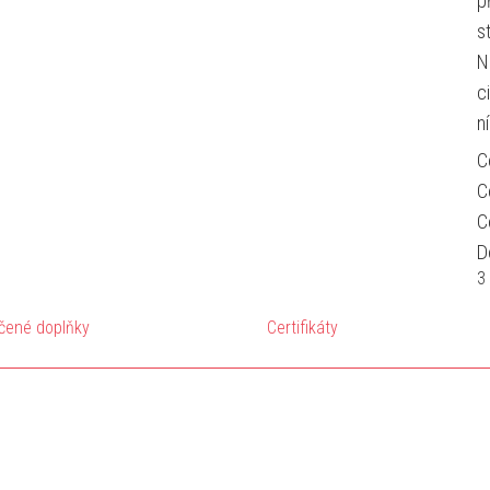
p
s
N
c
n
C
C
C
D
3
čené doplňky
Certifikáty