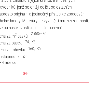
řístup architektů a jejich klientů, ale i běžných
tavebníků, jenž se chtějí odlišit od ostatních.
aprosto originální a jedinečný přístup ke zpracování
ihelné hmoty. Materiály se vyznačují mrazuvzdorností,
ízkou nasákavostí a jsou stálobarevné.
2.886
,- Kč
2
ena za m
pásků:
74
,- Kč
ena za pásek:
160
,- Kč
ena za rohovku:
ostupnost zboží:
 - 4 měsíce
DPH