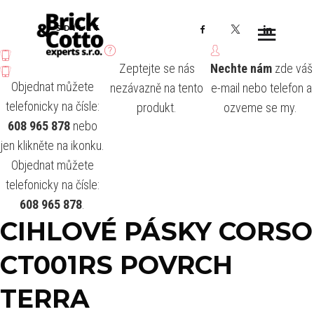
Facebook
X
LinkedI
SDÍLET
Zeptejte se nás
Nechte nám
zde váš
Objednat můžete
nezávazně na tento
e-mail nebo telefon a
telefonicky na čísle:
produkt.
ozveme se my.
608 965 878
nebo
jen klikněte na ikonku.
Objednat můžete
telefonicky na čísle:
608 965 878
.
CIHLOVÉ PÁSKY CORSO
CT001RS POVRCH
TERRA