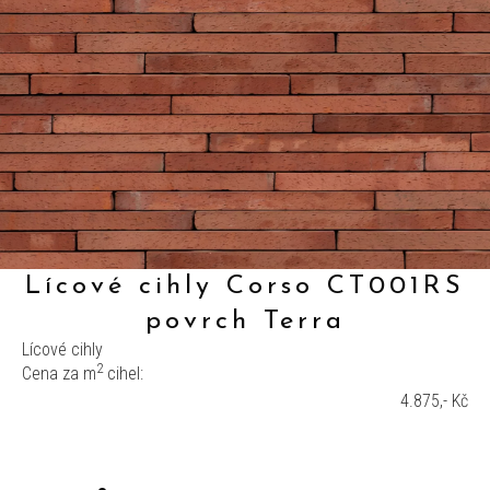
Lícové cihly Corso CT001RS
povrch Terra
Lícové cihly
2
Cena za m
cihel:
4.875,- Kč