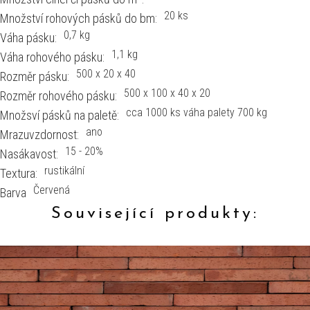
20 ks
Množství rohových pásků do bm:
0,7 kg
Váha pásku:
1,1 kg
Váha rohového pásku:
500 x 20 x 40
Rozměr pásku:
500 x 100 x 40 x 20
Rozměr rohového pásku:
cca 1000 ks váha palety 700 kg
Množsví pásků na paletě:
ano
Mrazuvzdornost:
15 - 20%
Nasákavost:
rustikální
Textura:
Červená
Barva
Související produkty: