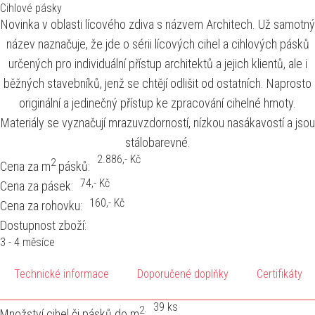
Cihlové pásky
Novinka v oblasti lícového zdiva s názvem Architech. Už samotný
název naznačuje, že jde o sérii lícových cihel a cihlových pásků
určených pro individuální přístup architektů a jejich klientů, ale i
běžných stavebníků, jenž se chtějí odlišit od ostatních. Naprosto
originální a jedinečný přístup ke zpracování cihelné hmoty.
Materiály se vyznačují mrazuvzdorností, nízkou nasákavostí a jsou
stálobarevné.
2.886
,- Kč
2
Cena za m
pásků:
74
,- Kč
Cena za pásek:
160
,- Kč
Cena za rohovku:
Dostupnost zboží:
3 - 4 měsíce
Technické informace
Doporučené doplňky
Certifikáty
39 ks
2
Množství cihel či pásků do m
: