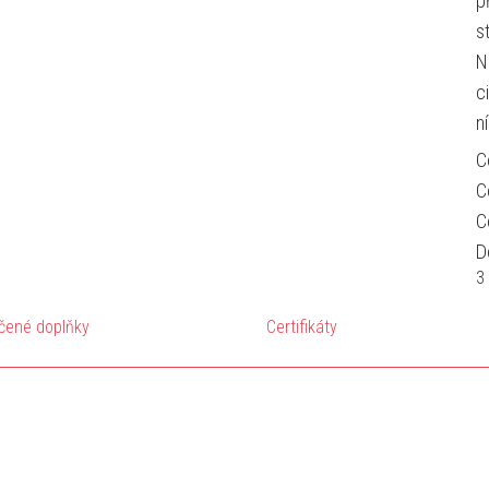
p
s
N
c
n
C
C
C
D
3
čené doplňky
Certifikáty