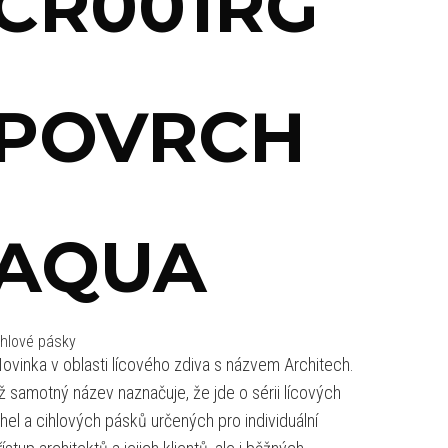
CR001RG
POVRCH
AQUA
ihlové pásky
ovinka v oblasti lícového zdiva s názvem Architech.
ž samotný název naznačuje, že jde o sérii lícových
ihel a cihlových pásků určených pro individuální