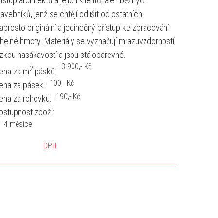
řístup architektů a jejich klientů, ale i běžných
tavebníků, jenž se chtějí odlišit od ostatních.
aprosto originální a jedinečný přístup ke zpracování
ihelné hmoty. Materiály se vyznačují mrazuvzdorností,
ízkou nasákavostí a jsou stálobarevné.
3.900
,- Kč
2
ena za m
pásků:
100
,- Kč
ena za pásek:
190
,- Kč
ena za rohovku:
ostupnost zboží:
 - 4 měsíce
DPH