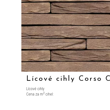
Lícové cihly Corso
Lícové cihly
2
Cena za m
cihel: