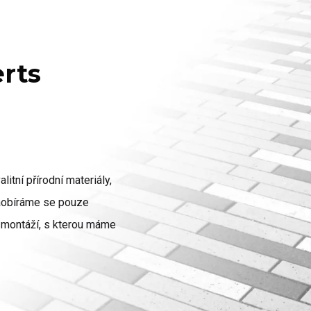
erts
litní přírodní materiály,
zaobíráme se pouze
ch montáží, s kterou máme