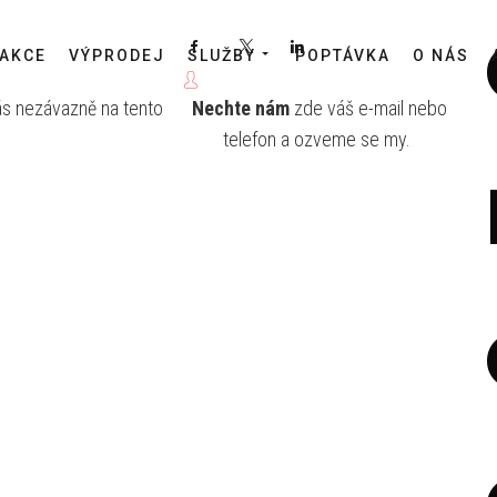
Facebook
X
LinkedIn
AKCE
VÝPRODEJ
SLUŽBY
POPTÁVKA
O NÁS
ás nezávazně na tento
Nechte nám
zde váš e-mail nebo
telefon a ozveme se my.