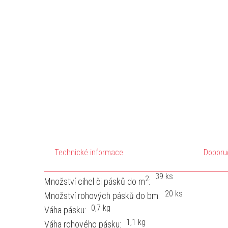
Technické informace
Doporu
39 ks
2
Množství cihel či pásků do m
:
20 ks
Množství rohových pásků do bm:
0,7 kg
Váha pásku:
1,1 kg
Váha rohového pásku: