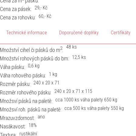
Cena za m
pásků:
29
,- Kč
Cena za pásek:
60
,- Kč
Cena za rohovku:
Technické informace
Doporučené doplňky
Certifikáty
48 ks
2
Množství cihel či pásků do m
:
12,5 ks
Množství rohových pásků do bm:
0,6 kg
Váha pásku:
1 kg
Váha rohového pásku:
240 x 20 x 71
Rozměr pásku:
240 x 20 x 71 x 115
Rozměr rohového pásku:
cca 1000 ks váha palety 650 kg
Množsví pásků na paletě:
cca 500 ks váha palety 550 kg
Množsví roh. pásků na paletě:
ano
Mrazuvzdornost:
18%
Nasákavost:
rustikální
Textura: