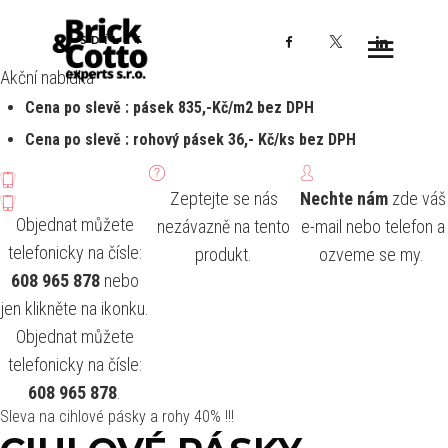
Facebook
X
LinkedI
SDÍLET
Akční nabídka
Cena po slevě : pásek 835,-Kč/m2 bez DPH
Cena po slevě : rohový pásek 36,- Kč/ks bez DPH
Zeptejte se nás
Nechte nám
zde váš
Objednat můžete
nezávazně na tento
e-mail nebo telefon a
telefonicky na čísle:
produkt.
ozveme se my.
608 965 878
nebo
jen klikněte na ikonku.
Objednat můžete
telefonicky na čísle:
608 965 878
.
Sleva na cihlové pásky a rohy 40% !!!