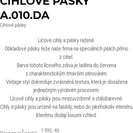
CIHLOVÉ PÁSKY
A.010.DA
Cihlové pásky
Lícové cihly a pásky ražené.
Obkladové pásky řeže naše firma na speciálních pilách přímo
z cihel.
Barva tohoto lícového zdiva je laděna do červena
s charakteristickým tmavším stínováním.
Vintage styl dokresluje zvrásněná textura, která je dosažena
jedinečným výrobním procesem.
Lícové cihly a pásky jsou mrazuvzdorné a stálobarevné.
Cihly a pásky jsou určené na fasády, nebo do jakéhokoliv interiéru,
kterému dodají luxusní vzhled.
1.392
,- Kč
2