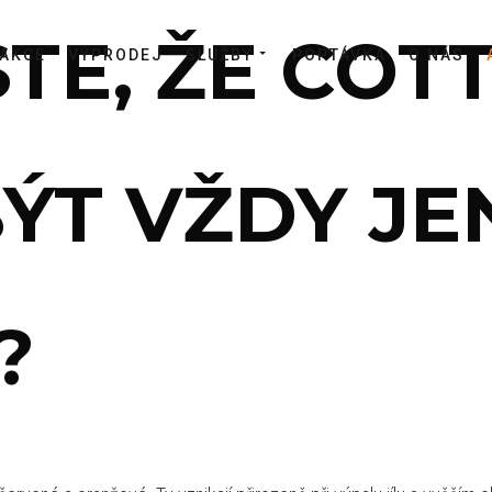
STE, ŽE COT
AKCE
VÝPRODEJ
SLUŽBY
POPTÁVKA
O NÁS
ÝT VŽDY JE
?