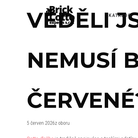
VĚDĚLI J
KATALOG
NEMUSÍ B
ČERVENÉ
5 červen 2026
z oboru