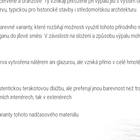
 červené a oranžové. Ty vznikají přirozeně při výpalu jílu s vyšší
vu, typickou pro historické stavby i středomořskou architekturu.
arevné varianty, které rozšiřují možnosti využití tohoto přírodního
ganu do jílové směsi. V závislosti na složení a způsobu výpalu mo
va vytvořena nátěrem ani glazurou, ale vzniká přímo v celé hmotě
 autentickou terakotovou dlažbu, ale preferují jinou barevnost než 
ích interiérech, tak v exteriérech.
rianty tohoto nadčasového materiálu.