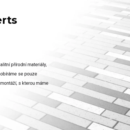
erts
litní přírodní materiály,
zaobíráme se pouze
ch montáží, s kterou máme