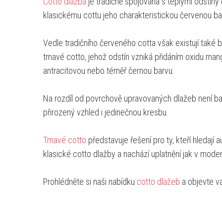
Cotto dlažba
je tradičně spojována s teplými odstíny
klasickému cottu jeho charakteristickou červenou bar
Vedle tradičního červeného cotta však existují také b
tmavé cotto, jehož odstín vzniká přidáním oxidu man
antracitovou nebo téměř černou barvu.
Na rozdíl od povrchově upravovaných dlažeb není bar
přirozený vzhled i jedinečnou kresbu.
Tmavé cotto
představuje řešení pro ty, kteří hledají
klasické cotto dlažby a nachází uplatnění jak v modern
Prohlédněte si naši nabídku
cotto dlažeb
a objevte va