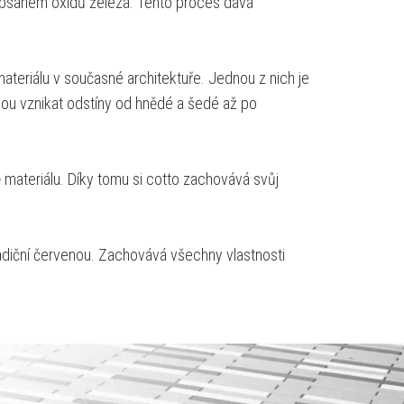
m obsahem oxidů železa. Tento proces dává
 materiálu v současné architektuře. Jednou z nich je
hou vznikat odstíny od hnědé a šedé až po
 materiálu. Díky tomu si cotto zachovává svůj
tradiční červenou. Zachovává všechny vlastnosti