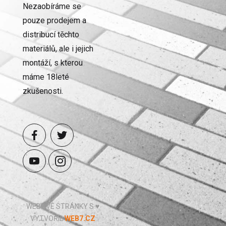
Nezaobíráme se
pouze prodejem a
distribucí těchto
materiálů, ale i jejich
montáží, s kterou
máme 18leté
zkušenosti.
WEBOVÉ STRÁNKY S ♥
VYTVOŘIL
WEB7.CZ