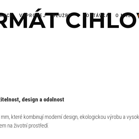
RMÁT CIHL
AKCE
VÝPRODEJ
SLUŽBY
POPTÁVKA
O NÁS
telnost, design a odolnost
mm, které kombinují moderní design, ekologickou výrobu a vysokou
dem na životní prostředí.