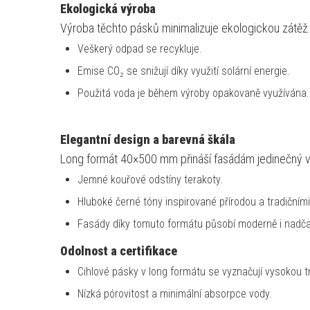
Ekologická výroba
Výroba těchto pásků minimalizuje ekologickou zátěž
Veškerý odpad se recykluje.
Emise CO₂ se snižují díky využití solární energie.
Použitá voda je během výroby opakovaně využívána.
Elegantní design a barevná škála
Long formát 40×500 mm přináší fasádám jedinečný vzh
Jemné kouřové odstíny terakoty.
Hluboké černé tóny inspirované přírodou a tradičním
Fasády díky tomuto formátu působí moderně i nadčas
Odolnost a certifikace
Cihlové pásky v long formátu se vyznačují vysokou tr
Nízká pórovitost a minimální absorpce vody.