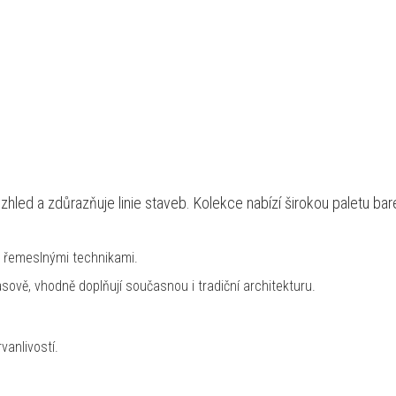
.
led a zdůrazňuje linie staveb. Kolekce nabízí širokou paletu bar
i řemeslnými technikami.
ově, vhodně doplňují současnou i tradiční architekturu.
vanlivostí.