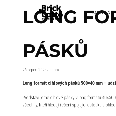
LONG FO
KATALOG
PÁSKŮ
26 srpen 2025
z oboru
Long formát cihlových pásků 500×40 mm – udrži
Představujeme cihlové pásky v long formátu 40×500 
všechny, kteří hledají řešení spojující estetiku s ohle