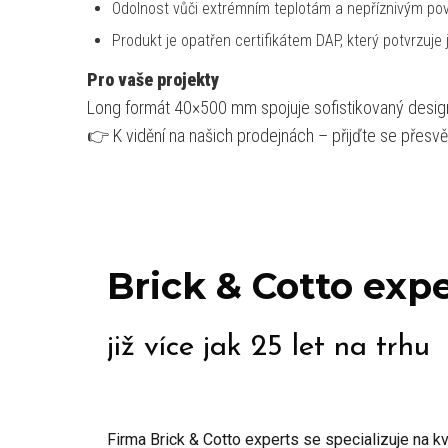
Odolnost vůči extrémním teplotám a nepříznivým pov
Produkt je opatřen certifikátem DAP, který potvrzuj
Pro vaše projekty
Long formát 40×500 mm spojuje sofistikovaný design,
👉 K vidění na našich prodejnách – přijďte se přesvěd
Brick & Cotto exp
již více jak 25 let na trhu
Firma Brick & Cotto experts se specializuje na kva